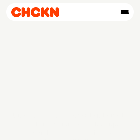
Archive de 
cartes de 
timbres
Une collection de cartes de fidélité de 
cafés, de restaurants et de boutiques 
du monde entier. Recueillie par 